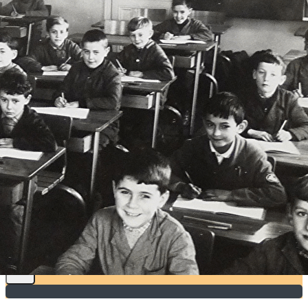
Exporter les lignes sélectionnées
Exporter toutes les colonnes
Exporter uniquement les colonnes affichées
Menu
?>
Images de la page d'accueil
Cliquez pour éditer
Texte, bouton et/ou inscription à la newsletter
Cliquez pour éditer
MUSEE DE L'ECOLE
PUBLIQUE 92
Je m'abonne à la newsletter
OK