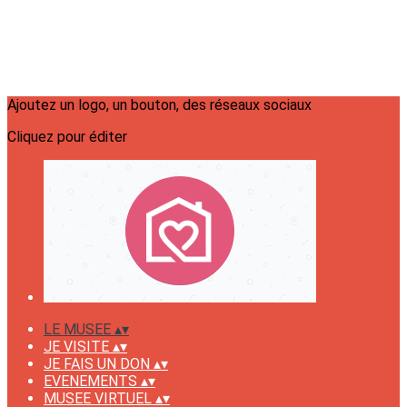
Ajoutez un logo, un bouton, des réseaux sociaux
Cliquez pour éditer
LE MUSEE
▴
▾
JE VISITE
▴
▾
JE FAIS UN DON
▴
▾
EVENEMENTS
▴
▾
MUSEE VIRTUEL
▴
▾