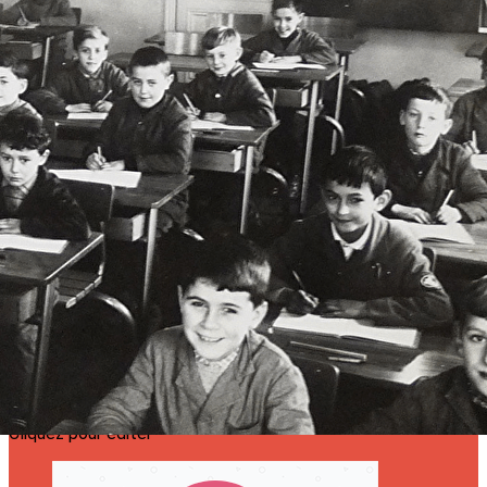
Exporter les lignes sélectionnées
Exporter toutes les colonnes
Exporter uniquement les colonnes affichées
Menu
?>
Images de la page d'accueil
Cliquez pour éditer
Ajoutez un logo, un bouton, des réseaux sociaux
Cliquez pour éditer