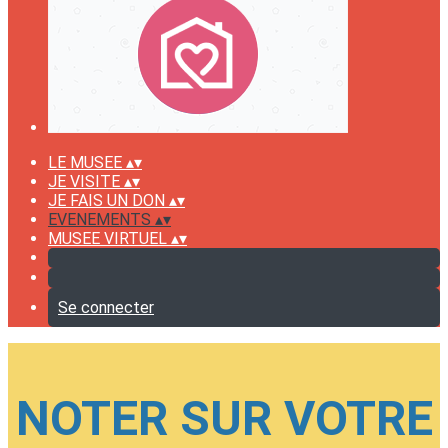
LE MUSEE
▴
▾
JE VISITE
▴
▾
JE FAIS UN DON
▴
▾
EVENEMENTS
▴
▾
MUSEE VIRTUEL
▴
▾
Se connecter
NOTER SUR VOTRE